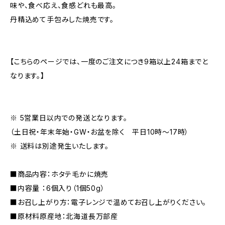
味や、食べ応え、食感どれも最高。
丹精込めて手包みした焼売です。
【こちらのページでは、一度のご注文につき9箱以上24箱までと
なります。】
※ 5営業日以内での発送となります。
（土日祝・年末年始・GW・お盆を除く 平日10時〜17時）
※ 送料は別途発生いたします。
■商品内容：ホタテ毛かに焼売
■内容量 ：6個入り（1個50g）
■お召し上がり方：電子レンジで温めてお召し上がりください。
■原材料原産地：北海道長万部産