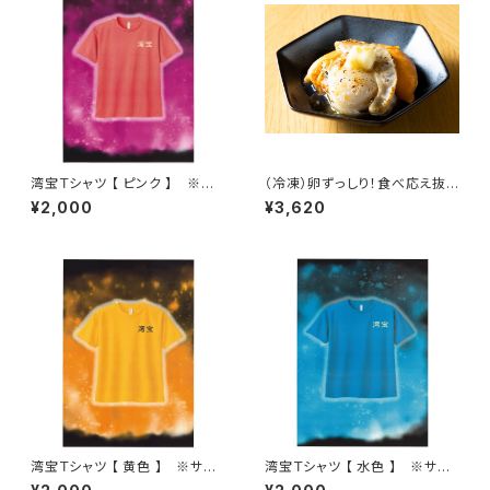
湾宝Ｔシャツ 【 ピンク 】 ※サ
（冷凍）卵ずっしり！食べ応え抜
イズの選択お願いします。
群【蒸しほたて 1kg】※5袋〜9
¥2,000
¥3,620
袋ご購入の方
湾宝Ｔシャツ 【 黄色 】 ※サイ
湾宝Ｔシャツ 【 水色 】 ※サイ
ズの選択お願いします。
ズの選択お願いします。