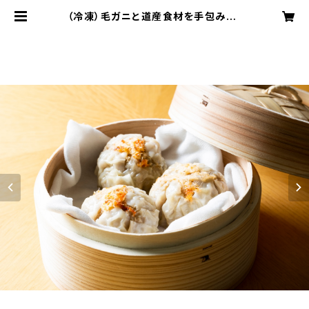
（冷凍）毛ガニと道産食材を手包みで！
【ホタテ毛かに焼売】※9箱〜24箱ま
で | wanpo