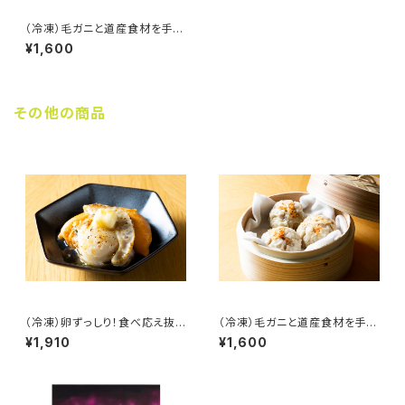
（冷凍）毛ガニと道産食材を手包
みで！【ホタテ毛かに焼売】※9
¥1,600
箱〜24箱まで
その他の商品
（冷凍）卵ずっしり！食べ応え抜
（冷凍）毛ガニと道産食材を手包
群【蒸しほたて 490g】※3袋～
みで！【ホタテ毛かに焼売】※1箱
¥1,910
¥1,600
4袋ご購入の方
～4箱までご購入の方