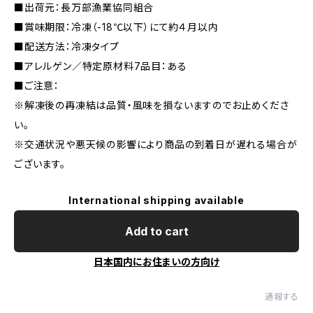
■出荷元：長万部漁業協同組合
■賞味期限：冷凍（-18℃以下）にて約４月以内
■配送方法：冷凍タイプ
■アレルゲン／特定原材料7品目：ある
■ご注意：
※解凍後の再凍結は品質・風味を損ないますのでお止めくださ
い。
※交通状況や悪天候の影響により商品の到着日が遅れる場合が
ございます。
International shipping available
Add to cart
日本国内にお住まいの方向け
通報する